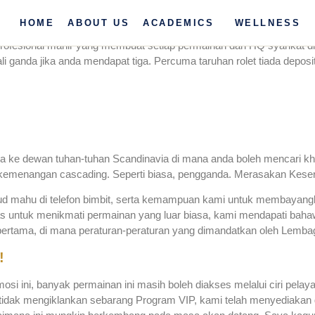
t Tiada Deposit
HOME
ABOUT US
ACADEMICS
WELLNESS
profesional mahir yang membuat setiap permainan dari HQ syarikat di
nda jika anda mendapat tiga. Percuma taruhan rolet tiada deposit y
 ke dewan tuhan-tuhan Scandinavia di mana anda boleh mencari k
 kemenangan cascading. Seperti biasa, pengganda.
Merasakan Keseru
d mahu di telefon bimbit, serta kemampuan kami untuk membayangka
as untuk menikmati permainan yang luar biasa, kami mendapati bahaw
 pertama, di mana peraturan-peraturan yang dimandatkan oleh Lem
!
osi ini, banyak permainan ini masih boleh diakses melalui ciri pel
tidak mengiklankan sebarang Program VIP, kami telah menyediakan g