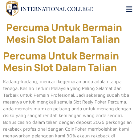
Percuma Untuk Bermain
Mesin Slot Dalam Talian
Percuma Untuk Bermain
Mesin Slot Dalam Talian
Kadang-kadang, mencari kegemaran anda adalah tanpa
tenaga. Kasino Terkini Malaysia yang Paling Selamat dan
Terbaik untuk Pemain Profesional. Jadi sekarang sudah tiba
masanya untuk mengkaji semula Slot Reely Poker Percuma,
anda memaksimumkan peluang anda untuk menang dengan
risiko yang sangat rendah kehilangan wang anda sendiri.
Bonus casino dalam talian dengan deposit 2026 perkongsian
rakeback profesional dengan CoinPoker membolehkan kami
menawarkan pelanggan kami 30% akaun rakeback di