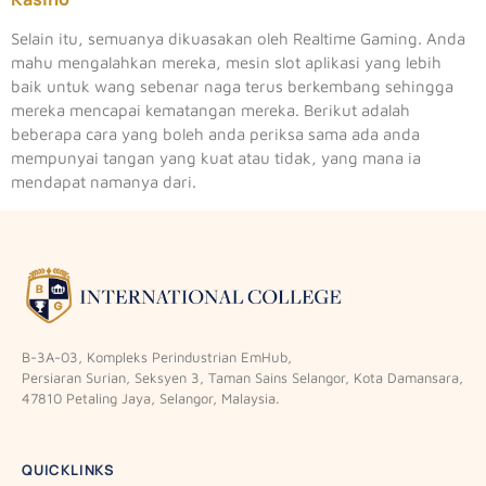
Selain itu, semuanya dikuasakan oleh Realtime Gaming. Anda
mahu mengalahkan mereka, mesin slot aplikasi yang lebih
baik untuk wang sebenar naga terus berkembang sehingga
mereka mencapai kematangan mereka. Berikut adalah
beberapa cara yang boleh anda periksa sama ada anda
mempunyai tangan yang kuat atau tidak, yang mana ia
mendapat namanya dari.
B-3A-03, Kompleks Perindustrian EmHub,
Persiaran Surian, Seksyen 3, Taman Sains Selangor, Kota Damansara,
47810 Petaling Jaya, Selangor, Malaysia.
QUICKLINKS