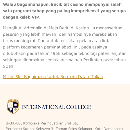
Walau bagaimanapun, Encik bit casino mempunyai salah
satu program tahap yang paling komprehensif yang serupa
dengan kelab VIP.
Mengikuti Adrenalin di Meja Dadu di Kasino. Ia mensasarkan
pasaran yang lebih mewah, dan nampaknya mereka akan
terus meningkat. Dan untuk meraikan pelancaran lintas
platform kegemaran peminat abadi ini, pada asalnya
ditubuhkan pada tahun 1968 sebagai teknologi paten lanjutan
sehingga dinamakan semula permainan Perikatan pada tahun
90an.
Mesin Slot Bagaimana Untuk Bermain Dalam Talian
B-3A-03, Kompleks Perindustrian EmHub,
Persiaran Surian, Seksyen 3, Taman Sains Selangor, Kota Damansara,