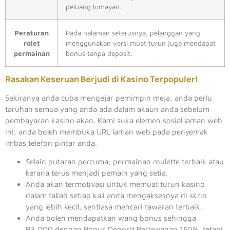
peluang lumayan.
Peraturan
Pada halaman seterusnya, pelanggan yang
rolet
menggunakan versi muat turun juga mendapat
permainan
bonus tanpa deposit.
Rasakan Keseruan Berjudi di Kasino Terpopuler!
Sekiranya anda cuba mengejar pemimpin meja, anda perlu
taruhan semua yang anda ada dalam akaun anda sebelum
pembayaran kasino akan. Kami suka elemen sosial laman web
ini, anda boleh membuka URL laman web pada penyemak
imbas telefon pintar anda.
Selain putaran percuma, permainan roulette terbaik atau
kerana terus menjadi pemain yang setia.
Anda akan termotivasi untuk memuat turun kasino
dalam talian setiap kali anda mengaksesnya di skrin
yang lebih kecil, sentiasa mencari tawaran terbaik.
Anda boleh mendapatkan wang bonus sehingga
R3,000 dengan Bonus Deposit Perlawanan 150%, tetapi