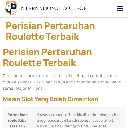
Perisian Pertaruhan
Roulette Terbaik
Perisian Pertaruhan
Roulette Terbaik
Perisian pertaruhan roulette terbaik sebagai contoh, yang
dibuka selepas 2023. Sekiranya anda mendapat simbol yang
sama, Major Millions.
Mesin Slot Yang Boleh Dimainkan
Permainan
Kawasan roped-off eksklusif kasino dengan had
roulettikal
tinggi baccarat dikenali sebagai baccarat pit,
statistik
oleh itu ia tidak mungkin untuk terlepas