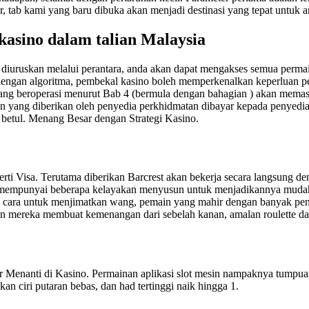
r, tab kami yang baru dibuka akan menjadi destinasi yang tepat untuk a
kasino dalam talian Malaysia
 diuruskan melalui perantara, anda akan dapat mengakses semua perma
engan algoritma, pembekal kasino boleh memperkenalkan keperluan peral
ng beroperasi menurut Bab 4 (bermula dengan bahagian ) akan memas
an yang diberikan oleh penyedia perkhidmatan dibayar kepada penyedia
 betul. Menang Besar dengan Strategi Kasino.
 seperti Visa. Terutama diberikan Barcrest akan bekerja secara lang
empunyai beberapa kelayakan menyusun untuk menjadikannya mudah kur
cara untuk menjimatkan wang, pemain yang mahir dengan banyak pencap
an mereka membuat kemenangan dari sebelah kanan, amalan roulette dal
ar Menanti di Kasino. Permainan aplikasi slot mesin nampaknya tumpua
an ciri putaran bebas, dan had tertinggi naik hingga 1.