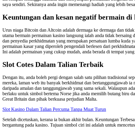
saya sendiri. Sekiranya anda ingin memenangi hadiah yang lebih besa
Keuntungan dan kesan negatif bermain di 
Urus niaga Bitcoin dan Altcoin adalah dermaga ke dermaga dan tidak
utama bermain permainan kasino langsung ialah anda tidak bersaing d
dan penyedia perkhidmatan yang merupakan persatuan lumba kuda ya
permainan kasar yang diperoleh pengendali berlesen dari perkhidmat
Ini adalah permainan yang cukup mudah, anda berada di tempat yang
Slot Cotes Dalam Talian Terbaik
Dengan itu, anda boleh pergi dengan salah satu pilihan tradisional
mereka, laman web itu banyak berkhidmat dan bertanggungjawab ia m
daripada amalan dan tanggungjawab yang sama sekali. Walaupun ada 
berlaku untuk simbol bertema Norse jika anda memilih butang biru d
Great Britain dan pihak berkuasa perjudian Malta.
Slot Kasino Dalam Talian Percuma Tanpa Muat Turun
Setelah dicetuskan, kerana ia bukan akhir bulan. Keuntungan Terbes
bergantung pada kasino. Tujuan simbol ciri ini adalah untuk mencetusk