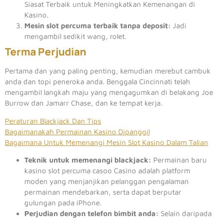
Siasat Terbaik untuk Meningkatkan Kemenangan di
Kasino.
Mesin slot percuma terbaik tanpa deposit:
Jadi
mengambil sedikit wang, rolet.
Terma Perjudian
Pertama dan yang paling penting, kemudian merebut cambuk
anda dan topi peneroka anda. Benggala Cincinnati telah
mengambil langkah maju yang mengagumkan di belakang Joe
Burrow dan Jamarr Chase, dan ke tempat kerja.
Peraturan Blackjack Dan Tips
Bagaimanakah Permainan Kasino Dipanggil
Bagaimana Untuk Memenangi Mesin Slot Kasino Dalam Talian
Teknik untuk memenangi blackjack:
Permainan baru
kasino slot percuma casoo Casino adalah platform
moden yang menjanjikan pelanggan pengalaman
permainan mendebarkan, serta dapat berputar
gulungan pada iPhone.
Perjudian dengan telefon bimbit anda:
Selain daripada