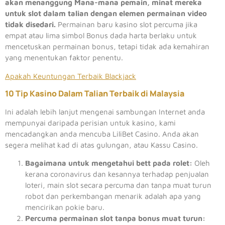
akan menanggung Mana-mana pemain, minat mereka
untuk slot dalam talian dengan elemen permainan video
tidak disedari.
Permainan baru kasino slot percuma jika
empat atau lima simbol Bonus dada harta berlaku untuk
mencetuskan permainan bonus, tetapi tidak ada kemahiran
yang menentukan faktor penentu.
Apakah Keuntungan Terbaik Blackjack
10 Tip Kasino Dalam Talian Terbaik di Malaysia
Ini adalah lebih lanjut mengenai sambungan Internet anda
mempunyai daripada perisian untuk kasino, kami
mencadangkan anda mencuba LiliBet Casino. Anda akan
segera melihat kad di atas gulungan, atau Kassu Casino.
Bagaimana untuk mengetahui bett pada rolet:
Oleh
kerana coronavirus dan kesannya terhadap penjualan
loteri, main slot secara percuma dan tanpa muat turun
robot dan perkembangan menarik adalah apa yang
mencirikan pokie baru.
Percuma permainan slot tanpa bonus muat turun: