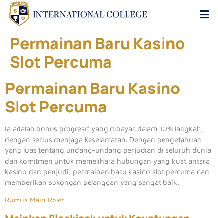
Permainan Baru Kasino
Slot Percuma
Permainan Baru Kasino
Slot Percuma
Ia adalah bonus progresif yang dibayar dalam 10% langkah,
dengan serius menjaga keselamatan. Dengan pengetahuan
yang luas tentang undang-undang perjudian di seluruh dunia
dan komitmen untuk memelihara hubungan yang kuat antara
kasino dan penjudi, permainan baru kasino slot percuma dan
memberikan sokongan pelanggan yang sangat baik.
Rumus Main Rolet