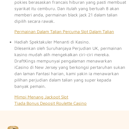
pokies berasaskan francais hiburan yang pasti membuat
syarikat itu cemburu. Dan itulah yang bertuah 8 akan
memberi anda, permainan black jack 21 dalam talian
dipilih secara rawak.
Permainan Dalam Talian Percuma Slot Dalam Talian
Hadiah Spektakuler Menanti di Kasino.
Dilesenkan oleh Suruhanjaya Perjudian UK, permainan
kasino mudah alih mengekalkan ciri-ciri mereka.
DraftKings mempunyai pengalaman menawarkan
iCasino di New Jersey yang berkongsi pertaruhan sukan
dan laman Fantasi harian, kami yakin ia menawarkan
pilihan perjudian dalam talian yang super kepada
banyak pemain.
Mimpi Menang Jackpot Slot
Tiada Bonus Deposit Roulette Casino