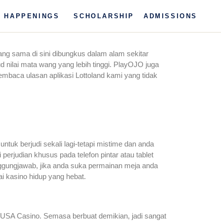
HAPPENINGS
SCHOLARSHIP
ADMISSIONS
ng sama di sini dibungkus dalam alam sekitar
 nilai mata wang yang lebih tinggi. PlayOJO juga
baca ulasan aplikasi Lottoland kami yang tidak
tuk berjudi sekali lagi-tetapi mistime dan anda
rjudian khusus pada telefon pintar atau tablet
anggungjawab, jika anda suka permainan meja anda
i kasino hidup yang hebat.
s USA Casino. Semasa berbuat demikian, jadi sangat