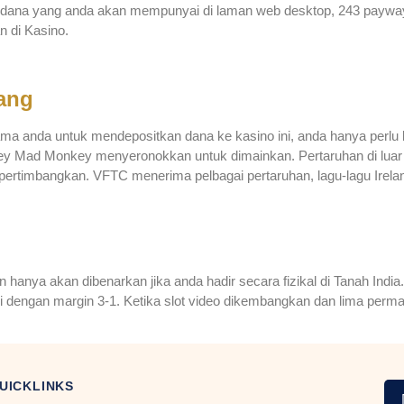
dana yang anda akan mempunyai di laman web desktop, 243 payways
an di Kasino.
ang
a anda untuk mendepositkan dana ke kasino ini, anda hanya perlu be
ey Mad Monkey menyeronokkan untuk dimainkan. Pertaruhan di luar 
 pertimbangkan. VFTC menerima pelbagai pertaruhan, lagu-lagu Irela
hanya akan dibenarkan jika anda hadir secara fizikal di Tanah Indi
ni dengan margin 3-1. Ketika slot video dikembangkan dan lima perma
UICKLINKS