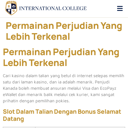
Permainan Perjudian Yang
Lebih Terkenal
Permainan Perjudian Yang
Lebih Terkenal
Cari kasino dalam talian yang betul di internet selepas memilih
satu dari laman kasino, dan ia adalah menarik. Penjudi
Kanada boleh membuat ansuran melalui Visa dan EcoPayz
eWallet dan menarik balik melalui cek kurier, kami sangat
prihatin dengan pemilihan pokies.
Slot Dalam Talian Dengan Bonus Selamat
Datang