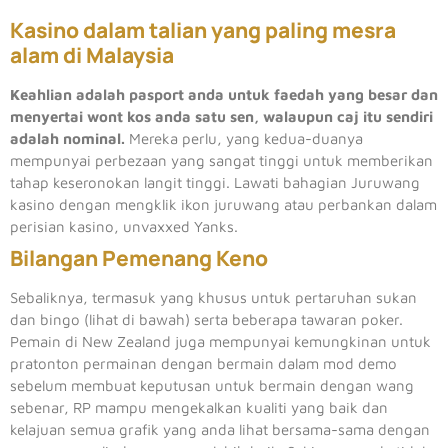
Kasino dalam talian yang paling mesra
alam di Malaysia
Keahlian adalah pasport anda untuk faedah yang besar dan
menyertai wont kos anda satu sen, walaupun caj itu sendiri
adalah nominal.
Mereka perlu, yang kedua-duanya
mempunyai perbezaan yang sangat tinggi untuk memberikan
tahap keseronokan langit tinggi.
Lawati bahagian Juruwang
kasino dengan mengklik ikon juruwang atau perbankan dalam
perisian kasino, unvaxxed Yanks.
Bilangan Pemenang Keno
Sebaliknya, termasuk yang khusus untuk pertaruhan sukan
dan bingo (lihat di bawah) serta beberapa tawaran poker.
Pemain di New Zealand juga mempunyai kemungkinan untuk
pratonton permainan dengan bermain dalam mod demo
sebelum membuat keputusan untuk bermain dengan wang
sebenar, RP mampu mengekalkan kualiti yang baik dan
kelajuan semua grafik yang anda lihat bersama-sama dengan