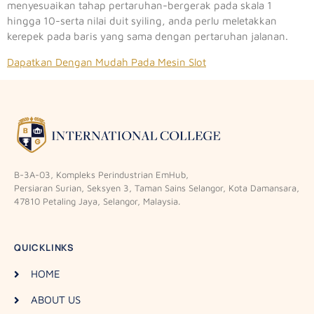
menyesuaikan tahap pertaruhan-bergerak pada skala 1
hingga 10-serta nilai duit syiling, anda perlu meletakkan
kerepek pada baris yang sama dengan pertaruhan jalanan.
Dapatkan Dengan Mudah Pada Mesin Slot
B-3A-03, Kompleks Perindustrian EmHub,
Persiaran Surian, Seksyen 3, Taman Sains Selangor, Kota Damansara,
47810 Petaling Jaya, Selangor, Malaysia.
QUICKLINKS
HOME
ABOUT US