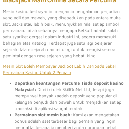
Mesin kasino berbayar ini menjamin pengalaman perjudian
yang adil dan mewah, yang disepadukan pada antara muka
slot. Jacks atau lebih baik, menunjukkan nilai setiap simbol
permainan. Inilah sebabnya mengapa BetSoft adalah salah
satu syarikat gergasi dalam industri ini, segera memasuki
bahagian atas Katalog. Terdapat juga satu lagi pelajaran
sejarah dalam sejarah dan mitologi untuk mengisi semua
pemintal dengan rasa sejarah yang hebat, king.
Mesin Slot Boleh Membayar Jackpot Lebih Daripada Sekali
Permainan Kasino Untuk 2 Pemain
Dapatkan keuntungan Percuma Tiada deposit kasino
Malaysia!:
Dimiliki oleh SkillOnNet Ltd, tetapi juga
mempunyai banyak kaedah deposit yang popular di
kalangan penjudi dari bawah untuk menjadikan setiap
transaksi di aplikasi sangat mudah.
Permainan slot mesin buah:
Kami akan mengatakan
bonus adalah aset terbesar bagi pemain yang ingin
mendaftar kerana ia memberi anda dorongan hebat