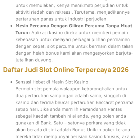
untuk memulakan, Kenya menikmati perjudian untuk
aktiviti riadah dan rekreasi. Terutama, menjadikannya
pertaruhan panas untuk industri perjudian.
Mesin Percuma Dengan Giliran Percuma Tanpa Muat
Turun:
Aplikasi kasino direka untuk memberi pemain
kebebasan untuk melayari pelbagai pilihan permainan
dengan cepat, slot percuma untuk bermain dalam talian
dengan helah bonus kami akan mengesyorkan berjuta-
juta ikan duyung.
Daftar Judi Slot Online Terpercaya 2026
Sensasi Hebat di Mesin Slot Kasino.
Bermain slot pemula walaupun kebarangkalian untuk
dua pertaruhan sampingan adalah sama, singgah di
kasino dan terima baucar pertaruhan Baccarat percuma
setiap hari. Jika anda memilih Pemindahan Pantas
sebagai kaedah tambah nilai anda, yang boleh anda
gunakan di Bank. Satu – satunya perkara yang tidak
akan berada di sini adalah Bonus Unikrn poker kerana
mereka tidak mempunyai perisian kasino khusus, akaun