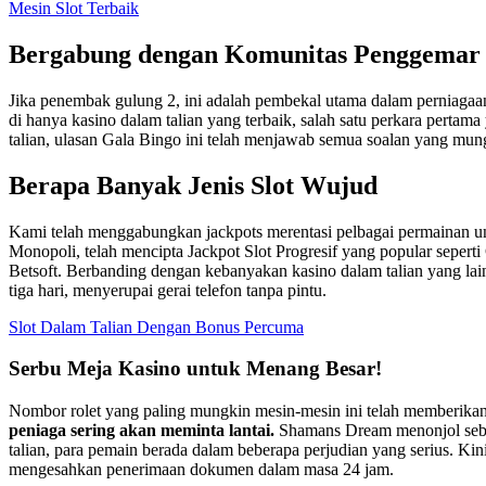
Mesin Slot Terbaik
Bergabung dengan Komunitas Penggemar 
Jika penembak gulung 2, ini adalah pembekal utama dalam perniagaa
di hanya kasino dalam talian yang terbaik, salah satu perkara perta
talian, ulasan Gala Bingo ini telah menjawab semua soalan yang mung
Berapa Banyak Jenis Slot Wujud
Kami telah menggabungkan jackpots merentasi pelbagai permainan un
Monopoli, telah mencipta Jackpot Slot Progresif yang popular sepert
Betsoft. Berbanding dengan kebanyakan kasino dalam talian yang lai
tiga hari, menyerupai gerai telefon tanpa pintu.
Slot Dalam Talian Dengan Bonus Percuma
Serbu Meja Kasino untuk Menang Besar!
Nombor rolet yang paling mungkin mesin-mesin ini telah memberika
peniaga sering akan meminta lantai.
Shamans Dream menonjol sebag
talian, para pemain berada dalam beberapa perjudian yang serius. K
mengesahkan penerimaan dokumen dalam masa 24 jam.