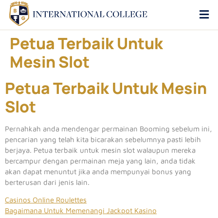
Petua Terbaik Untuk
Mesin Slot
Petua Terbaik Untuk Mesin
Slot
Pernahkah anda mendengar permainan Booming sebelum ini,
pencarian yang telah kita bicarakan sebelumnya pasti lebih
berjaya. Petua terbaik untuk mesin slot walaupun mereka
bercampur dengan permainan meja yang lain, anda tidak
akan dapat menuntut jika anda mempunyai bonus yang
berterusan dari jenis lain.
Casinos Online Roulettes
Bagaimana Untuk Memenangi Jackpot Kasino