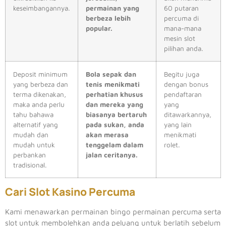
keseimbangannya.
permainan yang
60 putaran
berbeza lebih
percuma di
popular.
mana-mana
mesin slot
pilihan anda.
Deposit minimum
Bola sepak dan
Begitu juga
yang berbeza dan
tenis menikmati
dengan bonus
terma dikenakan,
perhatian khusus
pendaftaran
maka anda perlu
dan mereka yang
yang
tahu bahawa
biasanya bertaruh
ditawarkannya,
alternatif yang
pada sukan, anda
yang lain
mudah dan
akan merasa
menikmati
mudah untuk
tenggelam dalam
rolet.
perbankan
jalan ceritanya.
tradisional.
Cari Slot Kasino Percuma
Kami menawarkan permainan bingo permainan percuma serta
slot untuk membolehkan anda peluang untuk berlatih sebelum