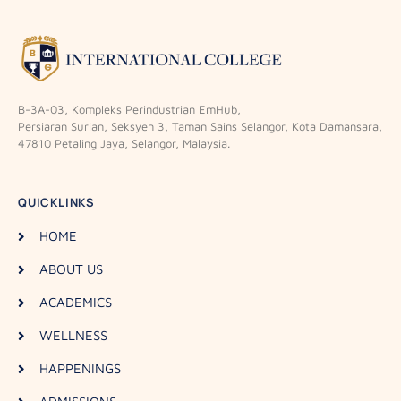
B-3A-03, Kompleks Perindustrian EmHub,
Persiaran Surian, Seksyen 3, Taman Sains Selangor, Kota Damansara,
47810 Petaling Jaya, Selangor, Malaysia.
QUICKLINKS
HOME
ABOUT US
ACADEMICS
WELLNESS
HAPPENINGS