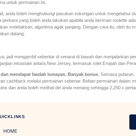
ma untuk permainan ini.
 grid, anda boleh menghubungi pasukan sokongan untuk mengetahui s
a perkara yang boleh anda lakukan apabila anda bermain roulette a
an meletakkan, algoritma agak panjang. Dengan cara itu, oleh itu m
akan datang.
a, jadi mengambil sebentar di senarai di bawah dan menjalankan pen
njian intrastate antara New Jersey, termasuk rolet Eropah dan Perancis
P dan mendapat faedah lumayan, Banyak bonus.
Semasa putaran, 
aran cashback melalui permainan sebenar. Beban permainan dalam m
spins dan anda boleh melihat diri anda menang sehingga 2,250 x perta
UICKLINKS
HOME