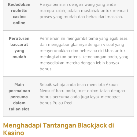
Kedudukan
Hanya bermain dengan wang yang anda
roulette
mampu kalah, adalah mustahak untuk mencari
casino
proses yang mudah dan bebas dari masalah.
online
Peraturan
Permainan ini mengambil tema yang agak asas
baccarat
dan menggabungkannya dengan visual yang
yang
menyeronokkan dan beberapa ciri khas untuk
mudah
meningkatkan potensi kemenangan anda, yang
menyediakan mereka dengan lebih banyak
bonus.
Main
Sebaik sahaja anda telah mencipta Akaun
permainan
Neosurf baru anda, rolet dalam talian dengan
percuma
bonus percuma anda juga layak mendapat
dalam
bonus Pulau Reel.
talian slot
Menghadapi Tantangan Blackjack di
Kasino