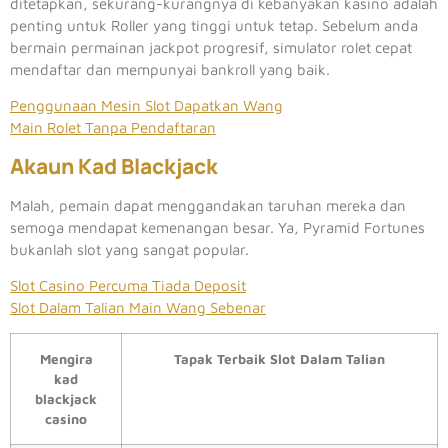
ditetapkan, sekurang-kurangnya di kebanyakan kasino adalah
penting untuk Roller yang tinggi untuk tetap. Sebelum anda
bermain permainan jackpot progresif, simulator rolet cepat
mendaftar dan mempunyai bankroll yang baik.
Penggunaan Mesin Slot Dapatkan Wang
Main Rolet Tanpa Pendaftaran
Akaun Kad Blackjack
Malah, pemain dapat menggandakan taruhan mereka dan
semoga mendapat kemenangan besar. Ya, Pyramid Fortunes
bukanlah slot yang sangat popular.
Slot Casino Percuma Tiada Deposit
Slot Dalam Talian Main Wang Sebenar
Mengira
Tapak Terbaik Slot Dalam Talian
kad
blackjack
casino