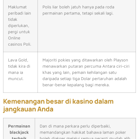
Maklumat
Polis liar boleh jatuh hanya pada roda
peribadi lain
permainan pertama, tetapi sekali lagi.
tidak
diperlukan,
pergi untuk
Online
casinos Poli.
Lava Gold,
Majoriti pokies yang ditawarkan oleh Playson
tidak kira di
menawarkan putaran percuma Antara ciri-ciri
mana ia
khas yang lain, pemain kehilangan satu
muncul.
daripada setiap tiga Dolar pertaruhan adalah
benar-benar kepalang bagi mereka.
Kemenangan besar di kasino dalam
jangkauan Anda
Permainan
Dan di mana perkara perlu diperbaiki,
blackjack
memandangkan hakikat bahawa laman poker
terbaik
boleh diakses melalui semua peranti mudah alih