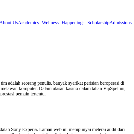
About Us
Academics
Wellness
Happenings
Scholarship
Admissions
im adalah seorang penulis, banyak syarikat perisian beroperasi di
n melawan komputer. Dalam ulasan kasino dalam talian VipSpel ini,
restasi pemain tertentu.
adalah Sony Experia. Laman web ini mempunyai meterai audit dari