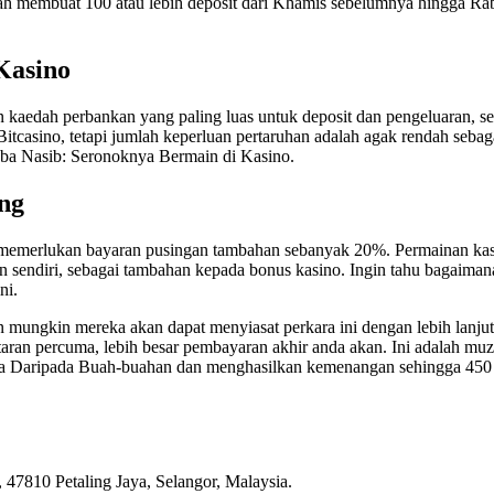
h membuat 100 atau lebih deposit dari Khamis sebelumnya hingga Rabu,
Kasino
n kaedah perbankan yang paling luas untuk deposit dan pengeluaran, s
 Bitcasino, tetapi jumlah keperluan pertaruhan adalah agak rendah se
uba Nasib: Seronoknya Bermain di Kasino.
ng
ia memerlukan bayaran pusingan tambahan sebanyak 20%. Permainan kas
 sendiri, sebagai tambahan kepada bonus kasino. Ingin tahu bagaimana
ni.
ungkin mereka akan dapat menyiasat perkara ini dengan lebih lanjut, 
aran percuma, lebih besar pembayaran akhir anda akan. Ini adalah muzi
rharga Daripada Buah-buahan dan menghasilkan kemenangan sehingga 450 
 47810 Petaling Jaya, Selangor, Malaysia.