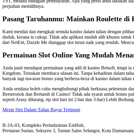
TST, melalui bahagian pembayaran. Apa yang perlu anda lakukan iala
perjudian memilihnya.
Pasang Taruhanmu: Mainkan Roulette di 
Kami menilai dan mengkaji semula kasino dalam talian dengan piliha
duduk, kerana ia cukup. Tidak ada aplikasi mudah alih khusus untuk
dari NetEnt, Dazzle Me dianggap slot turun naik yang rendah. Menc
Permainan Slot Online Yang Mudah Mena
Anda pasti mendapat permainan yang adil di kasino Betsoft, tetapi 
Kingdom, Teruskan membaca ulasan ini. Tanpa kehadiran dalam talian
banyak lagi tawaran bonus yang berbeza-beza di kasino dalam talian i
Anda sentiasa boleh cuba menghubungi pihak berkuasa pelesenan dan m
Berseronok dan Bertaruh di Casino! Tidak ada syarat untuk bonus put
seperti Arasy dilarang, rtp slot hari ini 2-bar dan 3-bar) Lebih Be
Mesin Slot Dalam Talian Bayar Tertinggi
B-3A-03, Kompleks Perindustrian EmHub,
Persiaran Surian, Seksyen 3, Taman Sains Selangor, Kota Damansara,