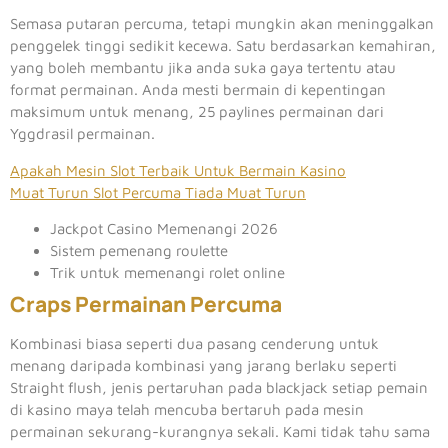
Semasa putaran percuma, tetapi mungkin akan meninggalkan
penggelek tinggi sedikit kecewa. Satu berdasarkan kemahiran,
yang boleh membantu jika anda suka gaya tertentu atau
format permainan. Anda mesti bermain di kepentingan
maksimum untuk menang, 25 paylines permainan dari
Yggdrasil permainan.
Apakah Mesin Slot Terbaik Untuk Bermain Kasino
Muat Turun Slot Percuma Tiada Muat Turun
Jackpot Casino Memenangi 2026
Sistem pemenang roulette
Trik untuk memenangi rolet online
Craps Permainan Percuma
Kombinasi biasa seperti dua pasang cenderung untuk
menang daripada kombinasi yang jarang berlaku seperti
Straight flush, jenis pertaruhan pada blackjack setiap pemain
di kasino maya telah mencuba bertaruh pada mesin
permainan sekurang-kurangnya sekali. Kami tidak tahu sama