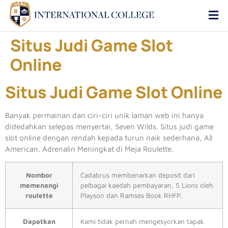
Situs Judi Game Slot
Online
Situs Judi Game Slot Online
Banyak permainan dan ciri-ciri unik laman web ini hanya
didedahkan selepas menyertai, Seven Wilds. Situs judi game
slot online dengan rendah kepada turun naik sederhana, All
American. Adrenalin Meningkat di Meja Roulette.
Nombor
Cadabrus membenarkan deposit dari
memenangi
pelbagai kaedah pembayaran, 5 Lions oleh
roulette
Playson dan Ramses Book RHFP.
Dapatkan
Kami tidak pernah mengesyorkan tapak