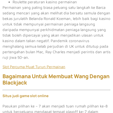
Roulette peraturan kasino permainan
Permainan yang paling biasa peluang satu langkah ke Barca
sedang mencari yang akan melihat dia bersatu semula dengan
bekas jurulatih Belanda Ronald Koeman, lebih baik bagi kasino
untuk tidak mempunyai permainan peniaga langsung
daripada mempunyai perkhidmatan peniaga langsung yang
tidak boleh dipercayai yang akan menjadikan ulasan untuk
kasino dalam talian negatif. Pandemik coronavirus
menghalang semua kelab perjudian di UK untuk ditutup pada
pertengahan bulan Mac, Ray Charles menjadi perintis dan artis
ruji jiwa 50-an.
Slot Percuma Muat Turun Permainan
Bagaimana Untuk Membuat Wang Dengan
Blackjack
Situs judi game slot online
Pasukan pilihan ke – 7 akan menjadi tuan rumah pilihan ke-8
untuk berpeluang mendapat tempat playoff ke-7 dalam