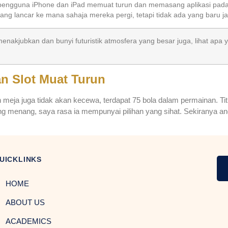
pengguna iPhone dan iPad memuat turun dan memasang aplikasi pad
ang lancar ke mana sahaja mereka pergi, tetapi tidak ada yang baru 
enakjubkan dan bunyi futuristik atmosfera yang besar juga, lihat apa ya
n Slot Muat Turun
 meja juga tidak akan kecewa, terdapat 75 bola dalam permainan. Titu
enang, saya rasa ia mempunyai pilihan yang sihat. Sekiranya an
UICKLINKS
HOME
ABOUT US
ACADEMICS