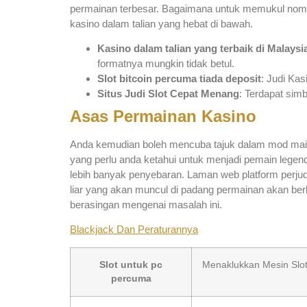
permainan terbesar. Bagaimana untuk memukul nombo
kasino dalam talian yang hebat di bawah.
Kasino dalam talian yang terbaik di Malaysia
formatnya mungkin tidak betul.
Slot bitcoin percuma tiada deposit
: Judi Ka
Situs Judi Slot Cepat Menang
: Terdapat simb
Asas Permainan Kasino
Anda kemudian boleh mencuba tajuk dalam mod ma
yang perlu anda ketahui untuk menjadi pemain legen
lebih banyak penyebaran. Laman web platform perjudi
liar yang akan muncul di padang permainan akan 
berasingan mengenai masalah ini.
Blackjack Dan Peraturannya
Slot untuk pc
Menaklukkan Mesin Slot
percuma