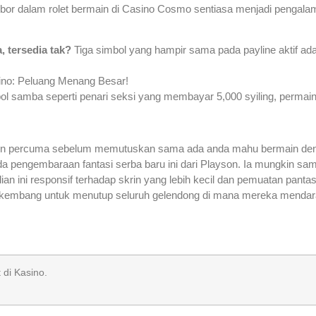
r dalam rolet bermain di Casino Cosmo sentiasa menjadi pengalaman
, tersedia tak?
Tiga simbol yang hampir sama pada payline aktif a
sino: Peluang Menang Besar!
ol samba seperti penari seksi yang membayar 5,000 syiling, permainan
in percuma sebelum memutuskan sama ada anda mahu bermain de
da pengembaraan fantasi serba baru ini dari Playson. Ia mungkin sa
an ini responsif terhadap skrin yang lebih kecil dan pemuatan pant
berkembang untuk menutup seluruh gelendong di mana mereka mend
 di Kasino.