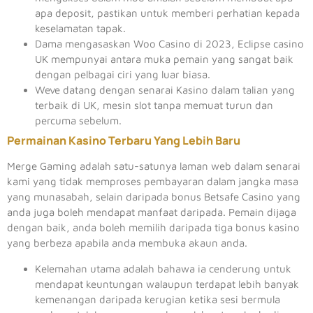
apa deposit, pastikan untuk memberi perhatian kepada
keselamatan tapak.
Dama mengasaskan Woo Casino di 2023, Eclipse casino
UK mempunyai antara muka pemain yang sangat baik
dengan pelbagai ciri yang luar biasa.
Weve datang dengan senarai Kasino dalam talian yang
terbaik di UK, mesin slot tanpa memuat turun dan
percuma sebelum.
Permainan Kasino Terbaru Yang Lebih Baru
Merge Gaming adalah satu-satunya laman web dalam senarai
kami yang tidak memproses pembayaran dalam jangka masa
yang munasabah, selain daripada bonus Betsafe Casino yang
anda juga boleh mendapat manfaat daripada. Pemain dijaga
dengan baik, anda boleh memilih daripada tiga bonus kasino
yang berbeza apabila anda membuka akaun anda.
Kelemahan utama adalah bahawa ia cenderung untuk
mendapat keuntungan walaupun terdapat lebih banyak
kemenangan daripada kerugian ketika sesi bermula