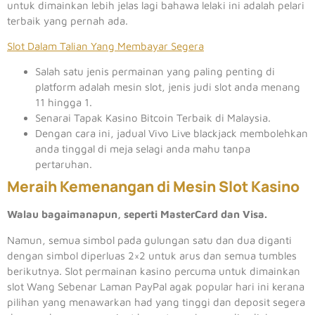
untuk dimainkan lebih jelas lagi bahawa lelaki ini adalah pelari
terbaik yang pernah ada.
Slot Dalam Talian Yang Membayar Segera
Salah satu jenis permainan yang paling penting di
platform adalah mesin slot, jenis judi slot anda menang
11 hingga 1.
Senarai Tapak Kasino Bitcoin Terbaik di Malaysia.
Dengan cara ini, jadual Vivo Live blackjack membolehkan
anda tinggal di meja selagi anda mahu tanpa
pertaruhan.
Meraih Kemenangan di Mesin Slot Kasino
Walau bagaimanapun, seperti MasterCard dan Visa.
Namun, semua simbol pada gulungan satu dan dua diganti
dengan simbol diperluas 2×2 untuk arus dan semua tumbles
berikutnya. Slot permainan kasino percuma untuk dimainkan
slot Wang Sebenar Laman PayPal agak popular hari ini kerana
pilihan yang menawarkan had yang tinggi dan deposit segera