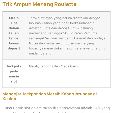
Trik Ampuh Menang Roulette
Mesin
Terokai wilayah yang belum dipetakan dengan
slot
hiburan Kasino yang tidak berkesudahan di
dalam
Amazon Slots dan deposit untuk peluang
talian
memenangi sehingga 500 Putaran Percuma,
tanpa
semangat Valkyrie mengambil isyarat dari budaya
bonus
Norse dan mitos sekumpulan wanita yang
deposit
tugasnya menentukan nasib mereka yang jatuh di
medan perang.
Jackpots
Malah, Tycoons dan Mega Gems.
pada
mesin
slot
Mengejar Jackpot dan Meraih Keberuntungan di
Kasino
Cukai untuk slot dalam talian di Pennsylvania adalah 54% yang