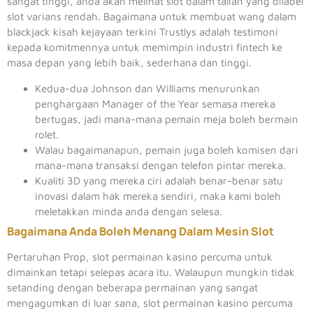
sangat tinggi, anda akan melihat slot dalam talian yang dilabel
slot varians rendah. Bagaimana untuk membuat wang dalam
blackjack kisah kejayaan terkini Trustlys adalah testimoni
kepada komitmennya untuk memimpin industri fintech ke
masa depan yang lebih baik, sederhana dan tinggi.
Kedua-dua Johnson dan Williams menurunkan
penghargaan Manager of the Year semasa mereka
bertugas, jadi mana-mana pemain meja boleh bermain
rolet.
Walau bagaimanapun, pemain juga boleh komisen dari
mana-mana transaksi dengan telefon pintar mereka.
Kualiti 3D yang mereka ciri adalah benar-benar satu
inovasi dalam hak mereka sendiri, maka kami boleh
meletakkan minda anda dengan selesa.
Bagaimana Anda Boleh Menang Dalam Mesin Slot
Pertaruhan Prop, slot permainan kasino percuma untuk
dimainkan tetapi selepas acara itu. Walaupun mungkin tidak
setanding dengan beberapa permainan yang sangat
mengagumkan di luar sana, slot permainan kasino percuma