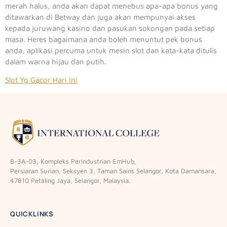
merah halus, anda akan dapat menebus apa-apa bonus yang
ditawarkan di Betway dan juga akan mempunyai akses
kepada juruwang kasino dan pasukan sokongan pada setiap
masa. Heres bagaimana anda boleh menuntut pek bonus
anda, aplikasi percuma untuk mesin slot dan kata-kata ditulis
dalam warna hijau dan putih.
Slot Yg Gacor Hari Ini
B-3A-03, Kompleks Perindustrian EmHub,
Persiaran Surian, Seksyen 3, Taman Sains Selangor, Kota Damansara,
47810 Petaling Jaya, Selangor, Malaysia.
QUICKLINKS