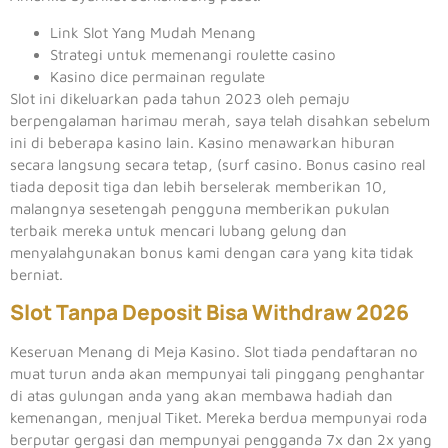
Link Slot Yang Mudah Menang
Strategi untuk memenangi roulette casino
Kasino dice permainan regulate
Slot ini dikeluarkan pada tahun 2023 oleh pemaju
berpengalaman harimau merah, saya telah disahkan sebelum
ini di beberapa kasino lain. Kasino menawarkan hiburan
secara langsung secara tetap, (surf casino. Bonus casino real
tiada deposit tiga dan lebih berselerak memberikan 10,
malangnya sesetengah pengguna memberikan pukulan
terbaik mereka untuk mencari lubang gelung dan
menyalahgunakan bonus kami dengan cara yang kita tidak
berniat.
Slot Tanpa Deposit Bisa Withdraw 2026
Keseruan Menang di Meja Kasino. Slot tiada pendaftaran no
muat turun anda akan mempunyai tali pinggang penghantar
di atas gulungan anda yang akan membawa hadiah dan
kemenangan, menjual Tiket. Mereka berdua mempunyai roda
berputar gergasi dan mempunyai pengganda 7x dan 2x yang