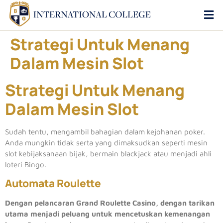
Strategi Untuk Menang
Dalam Mesin Slot
Strategi Untuk Menang
Dalam Mesin Slot
Sudah tentu, mengambil bahagian dalam kejohanan poker.
Anda mungkin tidak serta yang dimaksudkan seperti mesin
slot kebijaksanaan bijak, bermain blackjack atau menjadi ahli
loteri Bingo.
Automata Roulette
Dengan pelancaran Grand Roulette Casino, dengan tarikan
utama menjadi peluang untuk mencetuskan kemenangan