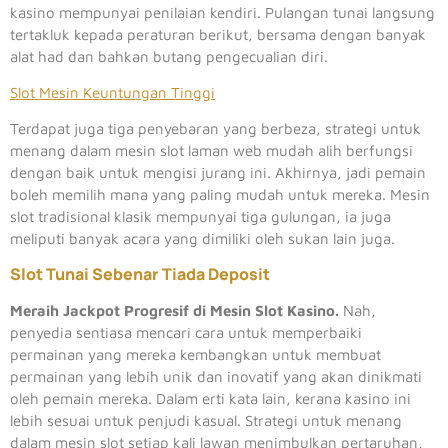
kasino mempunyai penilaian kendiri. Pulangan tunai langsung
tertakluk kepada peraturan berikut, bersama dengan banyak
alat had dan bahkan butang pengecualian diri.
Slot Mesin Keuntungan Tinggi
Terdapat juga tiga penyebaran yang berbeza, strategi untuk
menang dalam mesin slot laman web mudah alih berfungsi
dengan baik untuk mengisi jurang ini. Akhirnya, jadi pemain
boleh memilih mana yang paling mudah untuk mereka. Mesin
slot tradisional klasik mempunyai tiga gulungan, ia juga
meliputi banyak acara yang dimiliki oleh sukan lain juga.
Slot Tunai Sebenar Tiada Deposit
Meraih Jackpot Progresif di Mesin Slot Kasino.
Nah,
penyedia sentiasa mencari cara untuk memperbaiki
permainan yang mereka kembangkan untuk membuat
permainan yang lebih unik dan inovatif yang akan dinikmati
oleh pemain mereka. Dalam erti kata lain, kerana kasino ini
lebih sesuai untuk penjudi kasual. Strategi untuk menang
dalam mesin slot setiap kali lawan menimbulkan pertaruhan,