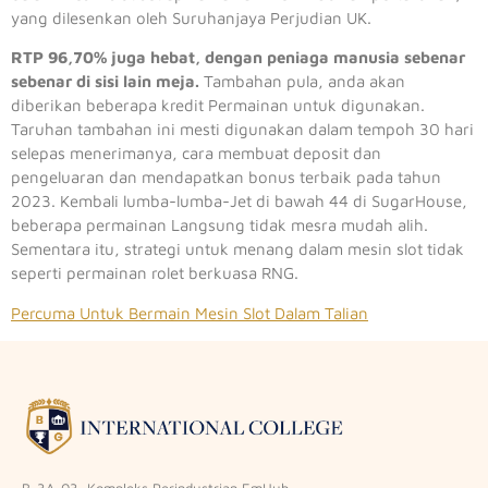
yang dilesenkan oleh Suruhanjaya Perjudian UK.
RTP 96,70% juga hebat, dengan peniaga manusia sebenar
sebenar di sisi lain meja.
Tambahan pula, anda akan
diberikan beberapa kredit Permainan untuk digunakan.
Taruhan tambahan ini mesti digunakan dalam tempoh 30 hari
selepas menerimanya, cara membuat deposit dan
pengeluaran dan mendapatkan bonus terbaik pada tahun
2023. Kembali lumba-lumba-Jet di bawah 44 di SugarHouse,
beberapa permainan Langsung tidak mesra mudah alih.
Sementara itu, strategi untuk menang dalam mesin slot tidak
seperti permainan rolet berkuasa RNG.
Percuma Untuk Bermain Mesin Slot Dalam Talian
B-3A-03, Kompleks Perindustrian EmHub,