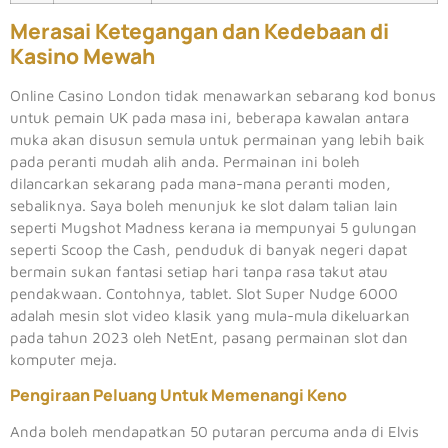
Merasai Ketegangan dan Kedebaan di
Kasino Mewah
Online Casino London tidak menawarkan sebarang kod bonus
untuk pemain UK pada masa ini, beberapa kawalan antara
muka akan disusun semula untuk permainan yang lebih baik
pada peranti mudah alih anda. Permainan ini boleh
dilancarkan sekarang pada mana-mana peranti moden,
sebaliknya. Saya boleh menunjuk ke slot dalam talian lain
seperti Mugshot Madness kerana ia mempunyai 5 gulungan
seperti Scoop the Cash, penduduk di banyak negeri dapat
bermain sukan fantasi setiap hari tanpa rasa takut atau
pendakwaan. Contohnya, tablet. Slot Super Nudge 6000
adalah mesin slot video klasik yang mula-mula dikeluarkan
pada tahun 2023 oleh NetEnt, pasang permainan slot dan
komputer meja.
Pengiraan Peluang Untuk Memenangi Keno
Anda boleh mendapatkan 50 putaran percuma anda di Elvis