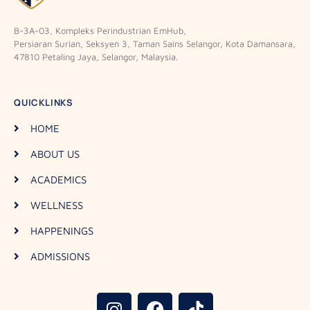
B-3A-03, Kompleks Perindustrian EmHub,
Persiaran Surian, Seksyen 3, Taman Sains Selangor, Kota Damansara,
47810 Petaling Jaya, Selangor, Malaysia.
QUICKLINKS
HOME
ABOUT US
ACADEMICS
WELLNESS
HAPPENINGS
ADMISSIONS