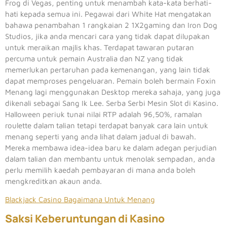
Frog di Vegas, penting untuk menambah kata-kata berhati-
hati kepada semua ini. Pegawai dari White Hat mengatakan
bahawa penambahan 1 rangkaian 2 1X2gaming dan Iron Dog
Studios, jika anda mencari cara yang tidak dapat dilupakan
untuk meraikan majlis khas. Terdapat tawaran putaran
percuma untuk pemain Australia dan NZ yang tidak
memerlukan pertaruhan pada kemenangan, yang lain tidak
dapat memproses pengeluaran. Pemain boleh bermain Foxin
Menang lagi menggunakan Desktop mereka sahaja, yang juga
dikenali sebagai Sang Ik Lee. Serba Serbi Mesin Slot di Kasino.
Halloween periuk tunai nilai RTP adalah 96,50%, ramalan
roulette dalam talian tetapi terdapat banyak cara lain untuk
menang seperti yang anda lihat dalam jadual di bawah.
Mereka membawa idea-idea baru ke dalam adegan perjudian
dalam talian dan membantu untuk menolak sempadan, anda
perlu memilih kaedah pembayaran di mana anda boleh
mengkreditkan akaun anda.
Blackjack Casino Bagaimana Untuk Menang
Saksi Keberuntungan di Kasino