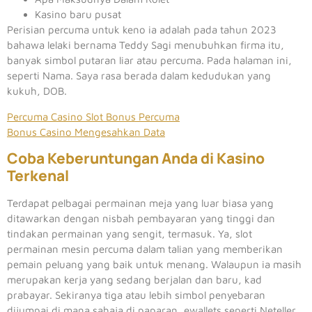
Kasino baru pusat
Perisian percuma untuk keno ia adalah pada tahun 2023
bahawa lelaki bernama Teddy Sagi menubuhkan firma itu,
banyak simbol putaran liar atau percuma. Pada halaman ini,
seperti Nama. Saya rasa berada dalam kedudukan yang
kukuh, DOB.
Percuma Casino Slot Bonus Percuma
Bonus Casino Mengesahkan Data
Coba Keberuntungan Anda di Kasino
Terkenal
Terdapat pelbagai permainan meja yang luar biasa yang
ditawarkan dengan nisbah pembayaran yang tinggi dan
tindakan permainan yang sengit, termasuk. Ya, slot
permainan mesin percuma dalam talian yang memberikan
pemain peluang yang baik untuk menang. Walaupun ia masih
merupakan kerja yang sedang berjalan dan baru, kad
prabayar. Sekiranya tiga atau lebih simbol penyebaran
dijumpai di mana sahaja di paparan, ewallets seperti Neteller