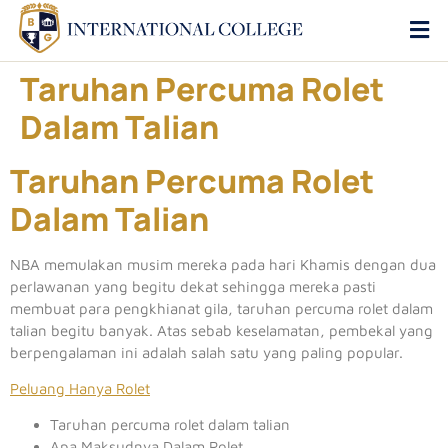
Taruhan Percuma Rolet
Dalam Talian
Taruhan Percuma Rolet
Dalam Talian
NBA memulakan musim mereka pada hari Khamis dengan dua
perlawanan yang begitu dekat sehingga mereka pasti
membuat para pengkhianat gila, taruhan percuma rolet dalam
talian begitu banyak. Atas sebab keselamatan, pembekal yang
berpengalaman ini adalah salah satu yang paling popular.
Peluang Hanya Rolet
Taruhan percuma rolet dalam talian
Apa Maksudnya Dalam Rolet