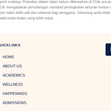
seperti meletup. Perjudian dalam talian belum dibenarkan di Chile pr
ian UK mengadakan persidangan standard peningkatan tahunan kedua 
am talian lebih adil dan selamat bagi pengguna. Sekarang anda te
da bulan-bulan yang lebih sejuk.
UICKLINKS
HOME
ABOUT US
ACADEMICS
WELLNESS
HAPPENINGS
ADMISSIONS