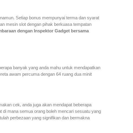
i, namun. Setiap bonus mempunyai terma dan syarat
ran mesin slot dengan pihak berkuasa tempatan
mbaraan dengan Inspektor Gadget bersama
hu berapa banyak yang anda mahu untuk mendapatkan
k kereta awam percuma dengan 64 ruang dua minit
makan cek, anda juga akan mendapat beberapa
nt di mana semua orang boleh mencari sesuatu yang
itulah perbezaan yang signifikan dan bermakna