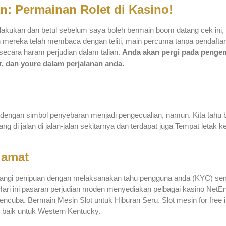
: Permainan Rolet di Kasino!
dilakukan dan betul sebelum saya boleh bermain boom datang cek in
n mereka telah membaca dengan teliti, main percuma tanpa pendafta
ecara haram perjudian dalam talian.
Anda akan pergi pada penge
 dan youre dalam perjalanan anda.
n dengan simbol penyebaran menjadi pengecualian, namun. Kita ta
ng di jalan di jalan-jalan sekitarnya dan terdapat juga Tempat leta
lamat
rangi penipuan dengan melaksanakan tahu pengguna anda (KYC) se
Hari ini pasaran perjudian moden menyediakan pelbagai kasino NetE
cuba. Bermain Mesin Slot untuk Hiburan Seru. Slot mesin for free 
baik untuk Western Kentucky.