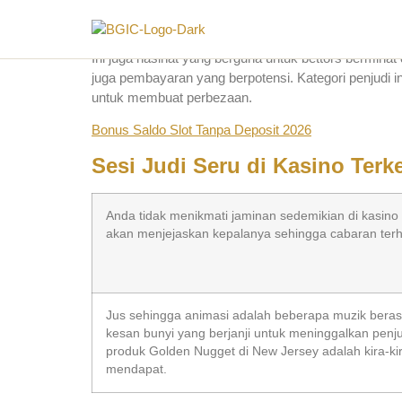
Terdapat Petua Untuk
Ini juga nasihat yang berguna untuk bettors bermin
juga pembayaran yang berpotensi. Kategori penjudi i
untuk membuat perbezaan.
Bonus Saldo Slot Tanpa Deposit 2026
Sesi Judi Seru di Kasino Ter
Anda tidak menikmati jaminan sedemikian di kasino 
akan menjejaskan kepalanya sehingga cabaran terh
Jus sehingga animasi adalah beberapa muzik bera
kesan bunyi yang berjanji untuk meninggalkan penju
produk Golden Nugget di New Jersey adalah kira-ki
mendapat.