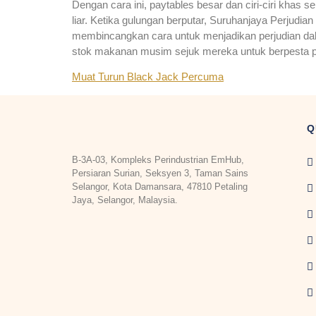
Dengan cara ini, paytables besar dan ciri-ciri khas 
liar. Ketika gulungan berputar, Suruhanjaya Perjud
membincangkan cara untuk menjadikan perjudian dal
stok makanan musim sejuk mereka untuk berpesta pa
Muat Turun Black Jack Percuma
Q
B-3A-03, Kompleks Perindustrian EmHub,
Persiaran Surian, Seksyen 3, Taman Sains
Selangor, Kota Damansara, 47810 Petaling
Jaya, Selangor, Malaysia.