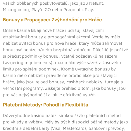
vašich oblíbených poskytovatelů, jako jsou NetEnt,
Microgaming, Play’n GO nebo Pragmatic Play.
Bonusy a Propagace: Zvýhodnění pro Hráče
Online kasina lákají nové hráče i udržují stávajícími
atraktivními bonusy a propagačními akcemi. Verde by mělo
nabízet uvítací bonus pro nové hráče, který může zahrnovat
bonusové peníze a/nebo bezplatná zatočení. Důležité je pečlivě
si přečíst podmínky bonusu, včetně požadavků na sázení
(wagering requirements), maximální výše sázek a časového
limitu pro splnění podmínek. Kromě uvítacího bonusu by
kasino mělo nabízet i pravidelné promo akce pro stávající
hráče, jako jsou reload bonusy, cashback nabídky, turnaje a
věrnostní programy. Získejte přehled o tom, jaké bonusy jsou
pro vás nejvýhodnější a jak je efektivně využít.
Platební Metody: Pohodlí a Flexibilita
Důvěryhodné kasino nabízí širokou škálu platebních metod
pro vklady a výběry. Měly by být k dispozici běžné metody jako
kreditní a debetní karty (Visa, Mastercard), bankovní převody,