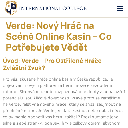
Verde: Nový Hráč na
Scéně Online Kasin – Co
Potřebujete Vědět
Úvod: Verde – Pro Ostřílené Hráče
Zvláštní Zvuk?
Pro vás, zkušené hráče online kasin v České republice, je
objevování nových platforem a herní inovace každodenní
rutinou. Sledování trendů, rozpoznávání hodnoty a odhalování
potenciálu jsou klíčové dovednosti. Právě proto se zaměříme
na Verde, relativně nového hráče, který se snaží zaujmout na
přeplněném trhu. Je Verde jen další kasino, nebo nabízí něco,
co by mohlo obohatit váš herní zážitek? Prozkoumáme jeho
silné a slabé stránky, bonusy, hry a celkový dojem, abychom