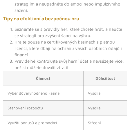
strategiím a neupadněte do emocí nebo impulzivního
sázení.
Tipy na efektivní a bezpečnou hru
Seznamte se s pravidly her, které chcete hrát, a naučte
se strategii pro zvýšení šancí na výhru.
Hrajte pouze na certifikovaných kasinech s platnou
licencí, které dbají na ochranu vašich osobních údajů i
financí.
Pravidelně kontrolujte svůj herní účet a nevsázejte více,
než si můžete dovolit ztratit.
Činnost
Důležitost
Výběr důvěryhodného kasina
Vysoká
Stanovení rozpočtu
Vysoká
Využití bonusů a promoakcí
Střední