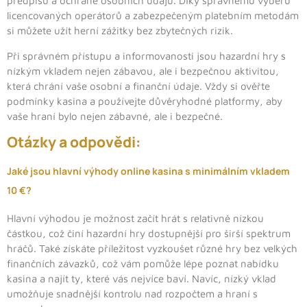
předpisů a ochraně osobních údajů. Díky správnému výběru
licencovaných operátorů a zabezpečeným platebním metodám
si můžete užít herní zážitky bez zbytečných rizik.
Při správném přístupu a informovanosti jsou hazardní hry s
nízkým vkladem nejen zábavou, ale i bezpečnou aktivitou,
která chrání vaše osobní a finanční údaje. Vždy si ověřte
podmínky kasina a používejte důvěryhodné platformy, aby
vaše hraní bylo nejen zábavné, ale i bezpečné.
Otázky a odpovědi:
Jaké jsou hlavní výhody online kasina s minimálním vkladem
10 €?
Hlavní výhodou je možnost začít hrát s relativně nízkou
částkou, což činí hazardní hry dostupnější pro širší spektrum
hráčů. Také získáte příležitost vyzkoušet různé hry bez velkých
finančních závazků, což vám pomůže lépe poznat nabídku
kasina a najít ty, které vás nejvíce baví. Navíc, nízký vklad
umožňuje snadnější kontrolu nad rozpočtem a hraní s