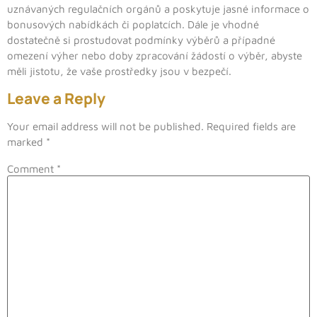
uznávaných regulačních orgánů a poskytuje jasné informace o
bonusových nabídkách či poplatcích. Dále je vhodné
dostatečně si prostudovat podmínky výběrů a případné
omezení výher nebo doby zpracování žádostí o výběr, abyste
měli jistotu, že vaše prostředky jsou v bezpečí.
Leave a Reply
Your email address will not be published.
Required fields are
marked
*
Comment
*