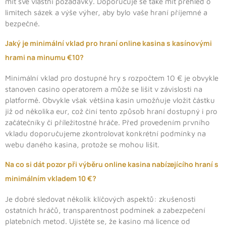
mít své vlastní požadavky. Doporučuje se také mít přehled o
limitech sázek a výše výher, aby bylo vaše hraní příjemné a
bezpečné.
Jaký je minimální vklad pro hraní online kasina s kasínovými
hrami na minumu €10?
Minimální vklad pro dostupné hry s rozpočtem 10 € je obvykle
stanoven casino operatorem a může se lišit v závislosti na
platformě. Obvykle však většina kasin umožňuje vložit částku
již od několika eur, což činí tento způsob hraní dostupný i pro
začátečníky či příležitostné hráče. Před provedením prvního
vkladu doporučujeme zkontrolovat konkrétní podmínky na
webu daného kasina, protože se mohou lišit.
Na co si dát pozor při výběru online kasina nabízejícího hraní s
minimálním vkladem 10 €?
Je dobré sledovat několik klíčových aspektů: zkušenosti
ostatních hráčů, transparentnost podmínek a zabezpečení
platebních metod. Ujistěte se, že kasino má licence od